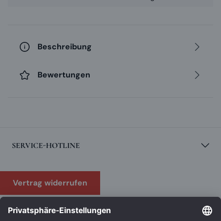
zwischen 4,5 und 5,5 Vol. %, ist mild gehopft, malzbetont
und sehr süffig. In den letzten Jahren hat sich dieser
Bierstil in großen Teilen Bayerns als bevorzugte
Biersorte etabliert.
Beschreibung
ZUTATEN
: Wasser, Gerstenmalz und Hopfen
Bewertungen
SERVICE-HOTLINE
Vertrag widerrufen
KUNDENSERVICE