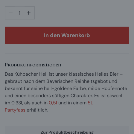
In den Warenkorb
Produktinformationen
Das Kühbacher Hell ist unser klassisches Helles Bier –
gebraut nach dem Bayerischen Reinheitsgebot und
bekannt für seine hell-goldene Farbe, milde Hopfennote
und einen besonders süffigen Charakter. Es ist sowohl
im 0,33l, als auch in
0,5l
und in
einem
5L
Partyfass
erhältlich.
Was ist Helles Bier?
Typischerweise hat Helles Bier einen Alkoholgehalt
Zur Produktbeschreibung